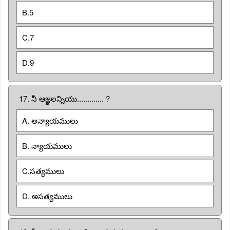
B.5
C.7
D.9
17. నీ ఆజ్ఞలన్నియు............. ?
A. అన్యాయములు
B. న్యాయములు
C.సత్యములు
D. అసత్యములు