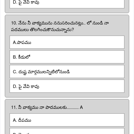
D. పై వేవి కావు
10. నేను నీ వాక్యమును ననుసరించునట్లు.. లో నుండి నా
పదములు తొలగించుకొనుచున్నాను?
A.పాపము
B. కీడులో
C. దుష్ట మార్గములన్నిటిలోనుండి
D. పై వేవి కావు
11. నీ వాక్యము నా పాదములకు.......... A
A. దీపము