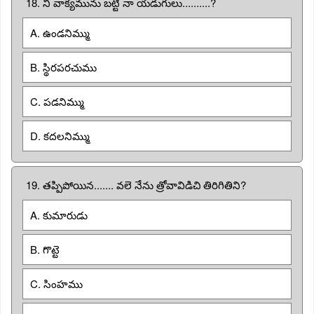
18. నీ వాక్యమును బట్టి నా యడుగులు..........?
A. ఉండనిమ్ము
B. స్థిరపరచుము
C. పడనిమ్ము
D. కదలనిమ్ము
19. తప్పిపోయిన....... వలె నేను త్రోవావిడిచి తిరిగితిని?
A. కుమారుడు
B. గొట్టె
C. సింహము