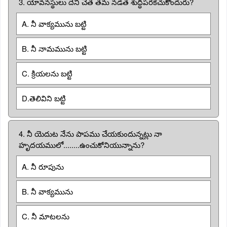
3. యోవనస్థులు దేని చేత తమ నడత శుద్ధిపరకచుకొందురు?
A. నీ వాక్యమును బట్టి
B. నీ నామమును బట్టి
C. క్రియలను బట్టి
D.తెలివిని బట్టి
4. నీ యెదుట నేను పాపము చేయకుందున్నట్లు నా
హృదయములో........ఉంచుకోనియున్నాను?
A. నీ రూపును
B. నీ వాక్యమును
C. నీ మాటలను