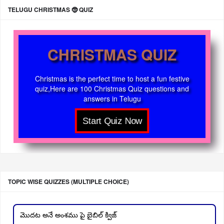
TELUGU CHRISTMAS 🤶 QUIZ
CHRISTMAS QUIZ
Christmas is the perfect time to host a fun festive
quiz,Here are 100 Christmas Quiz questions and
answers in Telugu
TOPIC WISE QUIZZES (MULTIPLE CHOICE)
మొదట అనే అంశము పై బైబిల్ క్విజ్