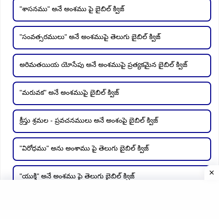
"శాసనము" అనే అంశము పై బైబిల్ క్విజ్
"సంవత్సరములు" అనే అంశముపై తెలుగు బైబిల్ క్విజ్
అరిమతయియ యోసేపు అనే అంశముపై ప్రత్యకమైన బైబిల్ క్విజ్
"మరువక" అనే అంశముపై బైబిల్ క్విజ్
క్రీస్తు శ్రమల - ప్రవచనములు అనే అంశంపై బైబిల్ క్విజ్
"విరోధము" అను అంశాము పై తెలుగు బైబిల్ క్విజ్
"యుక్తి" అనే అంశము పై తెలుగు బైబిల్ క్విజ్
"వివేకము" అనే అంశము పై బైబిల్ క్విజ్