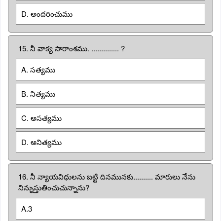
D. అందరించుము
15. నీ వాక్య సారాంశము. .............. ?
A. సత్యము
B. నిత్యము
C. అసత్యము
D. అనిత్యము
16. నీ న్యాయవిధులను బట్టి దినమునకు.......... మారులు నేను
నిన్నుస్తుతించుచున్నాను?
A.3