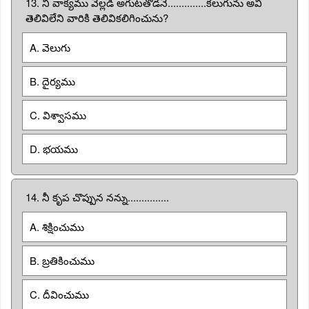
13. నీ వాక్యము వెల్లడి అగుటతోడనే..............కలుగును అవి
తెలివిలేని వారికి తెలివికలిగించును?
A. వెలుగు
B. దైర్యము
C. విశ్వాసము
D. భయము
14. నీ కృప చొప్పున నన్ను...............
A. శిక్షించుము
B. బ్రతికించుము
C. దీవించుము