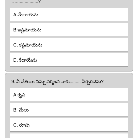
…..................?
A.మేలాయెను
B.ఇష్టమాయెను
C. కష్టమాయెను
D. కీడాయేను
9. నీ చేతులు నన్ను నిర్మించి నాకు......... ఏర్పరచెను?
A.కృప
B. మేలు
C. రూపు