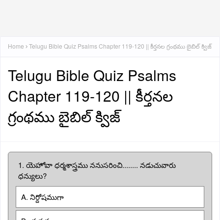
Home
Telugu Bible Quiz Psalms Chapter 119-120 || కీర్తనల గ్రంథము బైబిల్ క్విజ్
Telugu Bible Quiz Psalms
Chapter 119-120 || కీర్తనల
గ్రంథము బైబిల్ క్విజ్
1. యెహోవా ధర్మశాస్త్రము ననుసరించి........ నడుచువారు
ధన్యులు?
A. నిర్దోషముగా