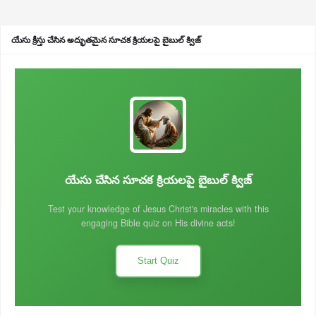
యేసు క్రీస్తు చేసిన అద్భుతమైన సూచక క్రియలపై బైబుల్ క్విజ్
యేసు చేసిన సూచక క్రియలపై బైబుల్ క్విజ్
Test your knowledge of Jesus Christ's miracles with this
engaging Bible quiz on His divine acts!
Start Quiz