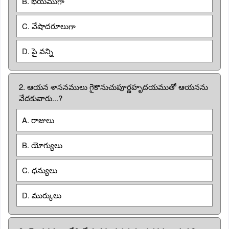
B. భయముగా
C. వేషాదరూలుగా
D. పై వన్ని
2. ఆయన శాసనములు గైకొనుచుపూర్ణహృదయముతో ఆయనను
వేదకువారు...?
A. రాజులు
B. యోగ్యులు
C. ధన్యులు
D. ముర్కులు