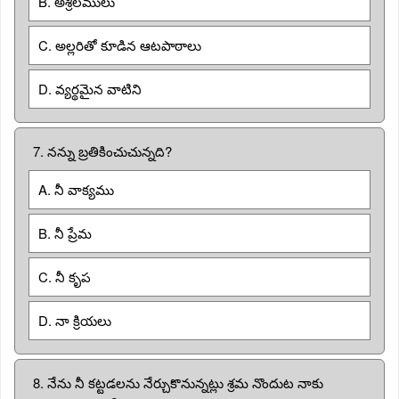
B. అశ్రీలములు
C. అల్లరితో కూడిన ఆటపాఠాలు
D. వ్యర్థమైన వాటిని
7. నన్ను బ్రతికించుచున్నది?
A. నీ వాక్యము
B. నీ ప్రేమ
C. నీ కృప
D. నా క్రియలు
8. నేను నీ కట్టడలను నేర్చుకొనున్నట్లు శ్రమ నొందుట నాకు