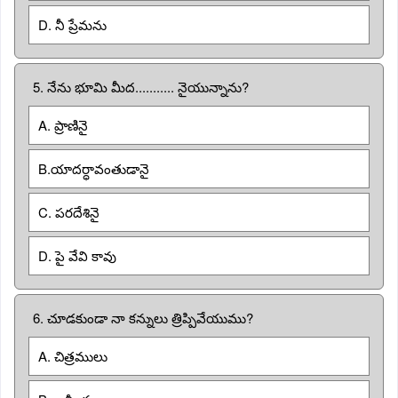
D. నీ ప్రేమను
5. నేను భూమి మీద........... నైయున్నాను?
A. ప్రాణినై
B.యాదర్ధావంతుడానై
C. పరదేశినై
D. పై వేవి కావు
6. చూడకుండా నా కన్నులు త్రిప్పివేయుము?
A. చిత్రములు