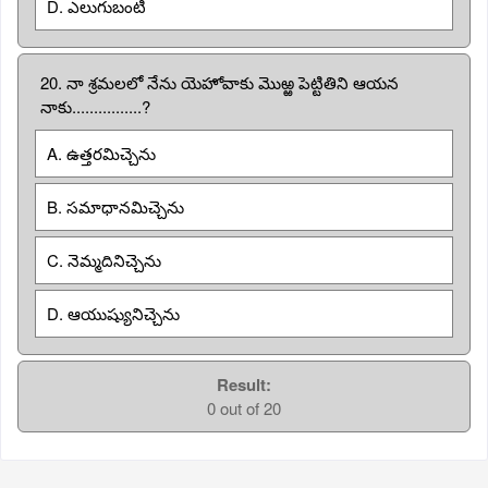
D. ఎలుగుబంటి
20. నా శ్రమలలో నేను యెహోవాకు మొఱ్ఱ పెట్టితిని ఆయన
నాకు................?
A. ఉత్తరమిచ్చెను
B. సమాధానమిచ్చెను
C. నెమ్మదినిచ్చెను
D. ఆయుష్యునిచ్చెను
Result:
0 out of 20