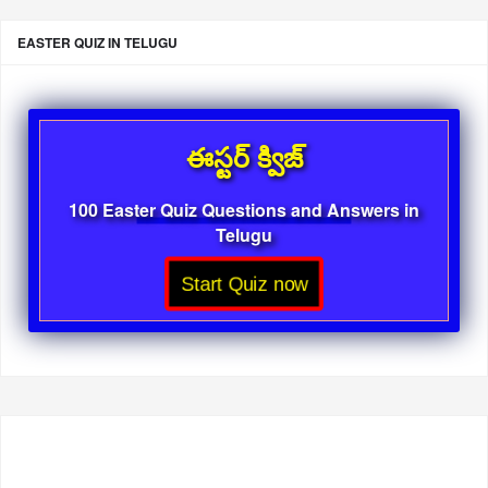
EASTER QUIZ IN TELUGU
ఈస్టర్ క్విజ్
100 Easter Quiz Questions and Answers in
Telugu
Start Quiz now