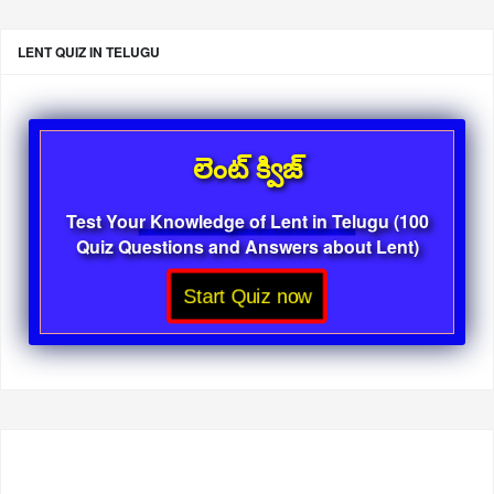
LENT QUIZ IN TELUGU
లెంట్ క్విజ్
Test Your Knowledge of Lent in Telugu (100
Quiz Questions and Answers about Lent)
Start Quiz now