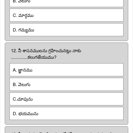
B. వెలుగు
C. మార్గము
D. గమ్యము
12. నీ శాసనములను గ్రహించునట్లు నాకు
..............కలుగజేయుము?
A. జ్ఞానము
B. వెలుగు
C.చూపును
D. భయమును