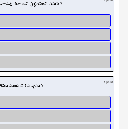
1 point
వు గదా అని ప్రార్థించింది ఎవరు ?
1 point
ాశము నుండి దిగి వచ్చెను ?