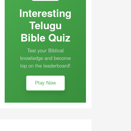
Interesting
Telugu
Bible Quiz
Test your Biblical
knowledge and become
top on the leaderboard!
Play Now