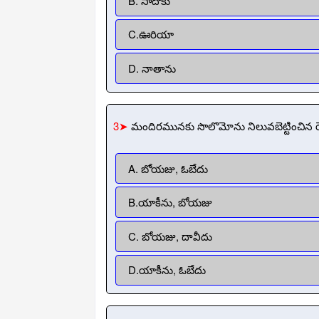
B. సాదోకు
C.ఊరియా
D. నాతాను
3➤
మందిరమునకు సొలొమోను నిలువబెట్టించిన రె
A. బోయజు, ఓబేదు
B.యాకీను, బోయజు
C. బోయజు, దావీదు
D.యాకీను, ఓబేదు