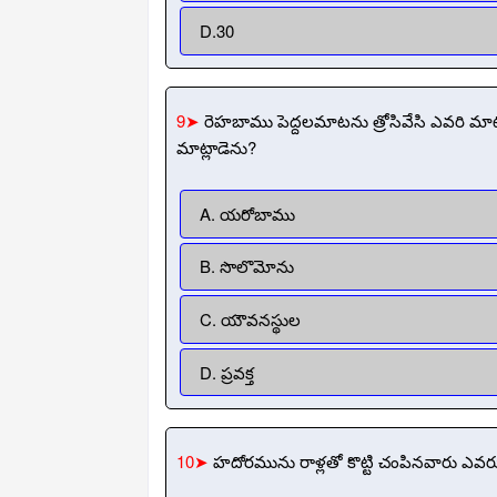
D.30
9➤
రెహబాము పెద్దలమాటను త్రోసివేసి ఎవరి మా
మాట్లాడెను?
A. యరోబాము
B. సొలొమోను
C. యౌవనస్థుల
D. ప్రవక్త
10➤
హదోరమును రాళ్లతో కొట్టి చంపినవారు ఎవర