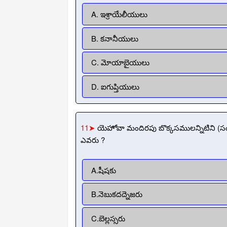
A. ఇశ్రాయేలీయులు
B. కనానీయులు
C. మోయాబైయులు
D. ఐగుప్తియులు
11➤
యెహోవా మందిరపు బొక్కసములన్నిటిని (సం
ఎవరు ?
A.షీషకు
B.నెబుకదద్నెజరు
C.బెల్లస్సరు