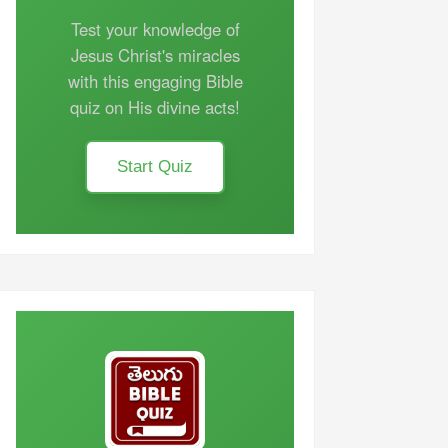
Test your knowledge of
Jesus Christ's miracles
with this engaging Bible
quiz on His divine acts!
Start Quiz