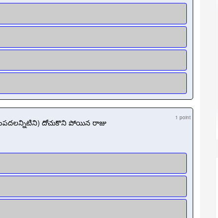
1 point
పదలన్నిటిని) దోచుకొని పోయిన రాజు