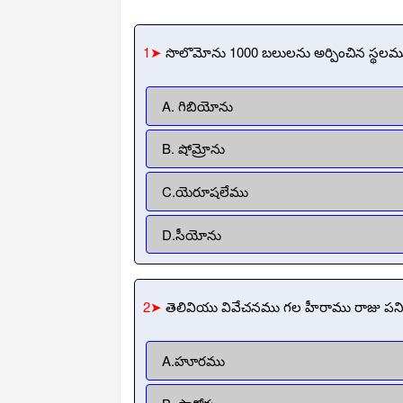
1➤
సొలొమోను 1000 బలులను అర్పించిన స్థలమ
A. గిబియోను
B. షోమ్రోను
C.యెరూషలేము
D.సీయోను
2➤
తెలివియు వివేచనము గల హీరాము రాజు పన
A.హూరము