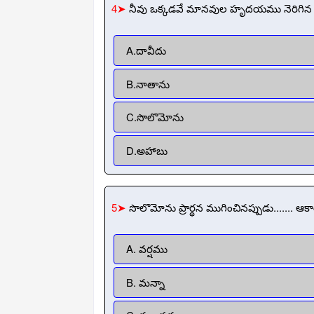
4➤
నీవు ఒక్కడవే మానవుల హృదయము నెరిగిన వాడ
A.దావీదు
B.నాతాను
C.సొలొమోను
D.అహాబు
5➤
సొలొమోను ప్రార్థన ముగించినప్పుడు....... ఆక
A. వర్షము
B. మన్నా