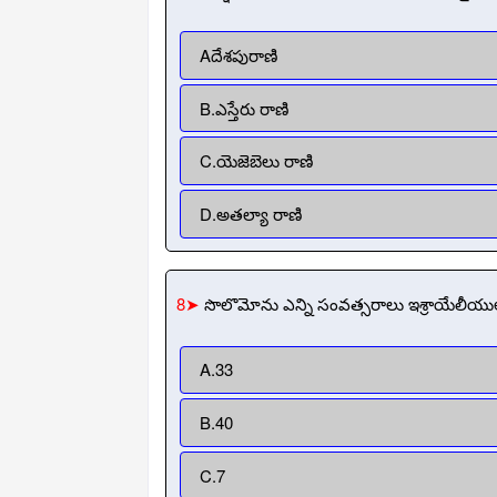
Aదేశపురాణి
B.ఎస్తేరు రాణి
C.యెజెబెలు రాణి
D.అతల్యా రాణి
8➤
సొలొమోను ఎన్ని సంవత్సరాలు ఇశ్రాయేలీయు
A.33
B.40
C.7