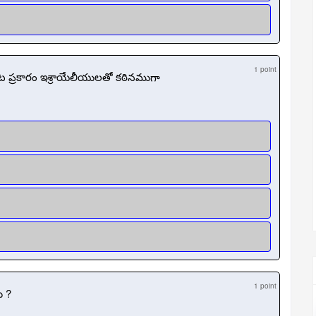
1 point
ట ప్రకారం ఇశ్రాయేలీయులతో కఠినముగా
1 point
ు ?