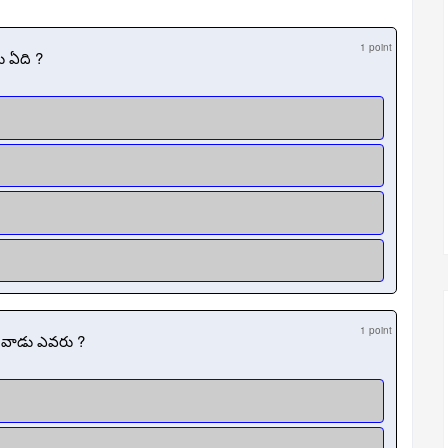
1 point
ు ఏది ?
1 point
ివాడు ఎవరు ?