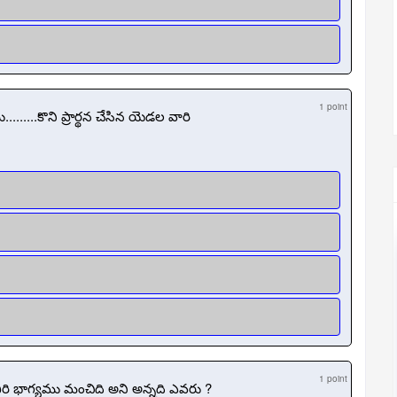
1 point
......కొని ప్రార్థన చేసిన యెడల వారి
1 point
ీరి భాగ్యము మంచిది అని అన్నది ఎవరు ?