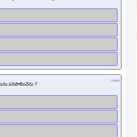
1 point
లను పరిపాలించెను ?