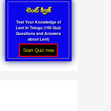
లెంట్ క్విజ్
Test Your Knowledge of
Lent in Telugu (100 Quiz
Questions and Answers
about Lent)
Start Quiz now