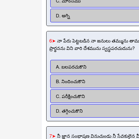
C. మాంసము
D. అగ్ని
6➤
నా పేరు పెట్టబడిన నా జనులు తమ్మును తాము...
ప్రార్థనను విని వారి దేశమును స్వస్థపరచుదును?
A. బలపరచుకొని
B. నిందించుకొని
C. పరీక్షించుకొని
D. తగ్గించుకొని
7➤
నీ జ్ఞాన సంభాషణ వినుచుండు నీ సేవకులైన వ