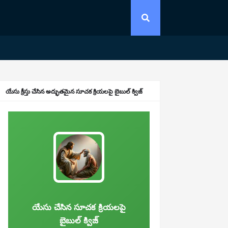
యేసు క్రీస్తు చేసిన అద్భుతమైన సూచక క్రియలపై బైబుల్ క్విజ్
యేసు చేసిన సూచక క్రియలపై
బైబుల్ క్విజ్