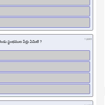
1 point
ండు స్థంభముల పేర్లు ఏమిటి ?