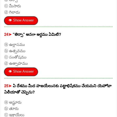
ⓒ మీసారు
ⓓ గిలాదు
👁 Show Answer
24➤
"తిర్సా" అనగా అర్దము ఏమిటి?
ⓐ ఉల్లాసము
ⓑ ఉత్సవము
ⓒ సంతోషము
ⓓ ఉత్సాహము
👁 Show Answer
25➤
ఏ దేశము మీద హజయేలునకు పట్టాభిషేకము చేయమని యెహోవా
ఏలీయాతో చెప్పెను?
ⓐ అష్టూరు
ⓑ తూరు
ⓒ ఇశ్రాయేలు