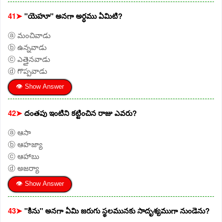
41➤
"యెహూ" అనగా అర్ధము ఏమిటి?
ⓐ మంచివాడు
ⓑ ఉన్నవాడు
ⓒ ఎత్తైనవాడు
ⓓ గొప్పవాడు
👁 Show Answer
42➤
దంతపు ఇంటిని కట్టించిన రాజు ఎవరు?
ⓐ ఆసా
ⓑ ఆహజ్యా
ⓒ ఆహాబు
ⓓ అజర్యా
👁 Show Answer
43➤
"కిను" అనగా ఏమి జరుగు స్థలమునకు సాదృశ్యముగా నుండెను?