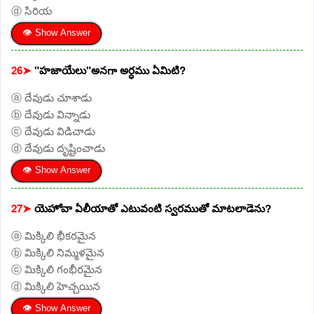
ⓓ సిరియ
👁 Show Answer
26➤
"హజాయేలు"అనగా అర్ధము ఏమిటి?
ⓐ దేవుడు చూశాడు
ⓑ దేవుడు విన్నాడు
ⓒ దేవుడు విడిచాడు
ⓓ దేవుడు దృష్టించాడు
👁 Show Answer
27➤
యెహోవా ఏలీయాతో ఎటువంటి స్వరముతో మాటలాడెను?
ⓐ మిక్కిలి భీకరమైన
ⓑ మిక్కిలి నిమ్మళమైన
ⓒ మిక్కిలి గంభీరమైన
ⓓ మిక్కిలి హెచ్చయిన
👁 Show Answer