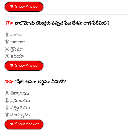
👁 Show Answer
17➤
సొలొమోను యొద్దకు వచ్చిన షేబ దేశపు రాణి పేరేమిటి?
ⓐ మెకడా
ⓑ అజూబా
ⓒ గ్రేసిమా
ⓓ జిరీయా
👁 Show Answer
18➤
"షేబ"అనగా అర్ధము ఏమిటి?
ⓐ తీర్మానము
ⓑ ప్రమాణము
ⓒ నిశ్చయము
ⓓ సంకల్పము
👁 Show Answer