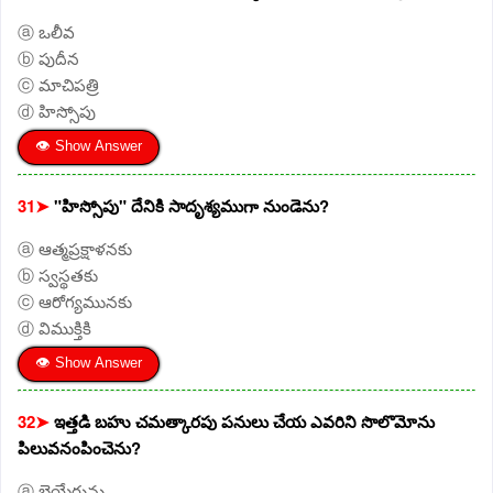
ⓐ ఒలీవ
ⓑ పుదీన
ⓒ మాచిపత్రి
ⓓ హిస్సోపు
👁 Show Answer
31➤
"హిస్సోపు" దేనికి సాదృశ్యముగా నుండెను?
ⓐ ఆత్మప్రక్షాళనకు
ⓑ స్వస్థతకు
ⓒ ఆరోగ్యమునకు
ⓓ విముక్తికి
👁 Show Answer
32➤
ఇత్తడి బహు చమత్కారపు పనులు చేయ ఎవరిని సొలొమోను
పిలువనంపించెను?
ⓐ బెయేరును