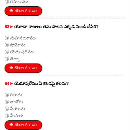
ⓓ రెహబాము
👁 Show Answer
63➤
యూదా రాజులు తమ పాలన ఎక్కడ నుండి చేసిరి?
ⓐ మహనయీము
ⓑ షోమోను
ⓒ యెరూషలేము
ⓓ తిర్సా
👁 Show Answer
64➤
యెరూషలేము ఏ కొండపై కలదు?
ⓐ గిలాదు
ⓑ తాబోరు
ⓒ సీయోను
ⓓ మీసారు
👁 Show Answer