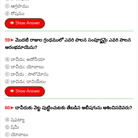
ⓒ ఆగ్రహము
ⓓ రోషము
👁 Show Answer
59➤
మొదటి రాజుల గ్రంధములో ఎవరి పాలన సంపూర్ణమై ఎవరి పాలన
ఆరంభమాయెను?
ⓐ దావీదు; అదోనీయా
ⓑ దావీదు; యోవాబు
ⓒ దావీదు ; సొలొమోను
ⓓ దావిదు; దానియేలు
👁 Show Answer
60➤
దావీదుకు వెట్ట పుట్టించుటకు తేబడిన అబీషగును ఆశించినదెవరు?
ⓐ షెఫట్యా
ⓑ షిమీ
ⓒ యోవాబు