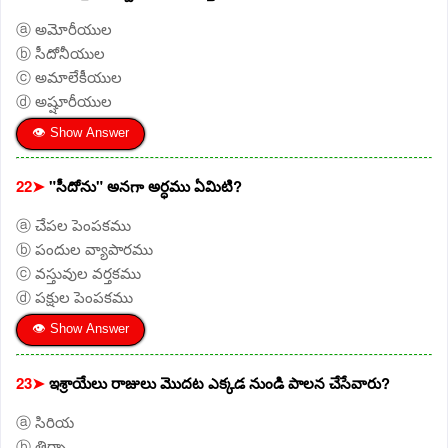
ⓐ అమోరీయుల
ⓑ సీదోనీయుల
ⓒ అమాలేకీయుల
ⓓ అష్షూరీయుల
👁 Show Answer
22➤
"సీదోను" అనగా అర్ధము ఏమిటి?
ⓐ చేపల పెంపకము
ⓑ పందుల వ్యాపారము
ⓒ వస్తువుల వర్తకము
ⓓ పక్షుల పెంపకము
👁 Show Answer
23➤
ఇశ్రాయేలు రాజులు మొదట ఎక్కడ నుండి పాలన చేసేవారు?
ⓐ సిరియ
ⓑ తిర్సా