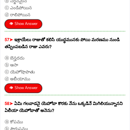
ⓑ నిర్జనమైన
ⓒ ఎండిపోయిన
ⓓ రాలిపోయిన
👁 Show Answer
57➤
ఇశ్రాయేలు రాజుతో కలిసి యుద్ధమునకు పోయి మరణము నుండి
తప్పింపబడిన రాజు ఎవరు?
ⓐ బెన్హదదు
ⓑ ఆసా
ⓒ యెహోషాపాతు
ⓓ అబీయాము
👁 Show Answer
58➤
ఏమి గలవాడనై యెహోవా కొరకు నేను ఒక్కడినే మిగిలియున్నానని
ఏలీయా యెహోవాతో అనెను?
ⓐ కోపము
ⓑ పౌరుషము