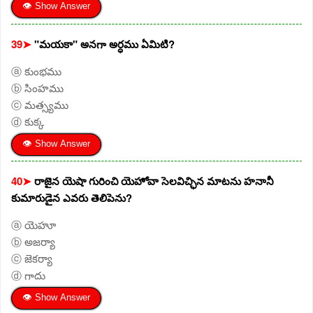
👁 Show Answer
39➤
"మయకా" అనగా అర్ధము ఏమిటి?
ⓐ కుంభము
ⓑ సింహము
ⓒ మత్స్యము
ⓓ కుక్క
👁 Show Answer
40➤
రాజైన యెషా గురించి యెహోవా సెలవిచ్ఛిన మాటను హనానీ
కుమారుడైన ఎవరు తెలిపెను?
ⓐ యెహూ
ⓑ అజర్యా
ⓒ జెకర్యా
ⓓ గాదు
👁 Show Answer