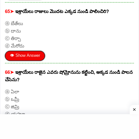
65➤
ఇశ్రాయేలు రాజులు మొదట ఎక్కడ నుండి పాలించిరి?
ⓐ బేతేలు
ⓑ దాను
ⓒ తిర్సా
ⓓ మేరోదు
👁 Show Answer
66➤
ఇశ్రాయేలు రాజైన ఎవరు షోమ్రోనును కట్టించి, అక్కడ నుండి పాలన
చేసెను?
ⓐ ఏలా
ⓑ ఒమ్రీ
ⓒ జిమ్రి
ⓓ యహూ
👁 Show Answer