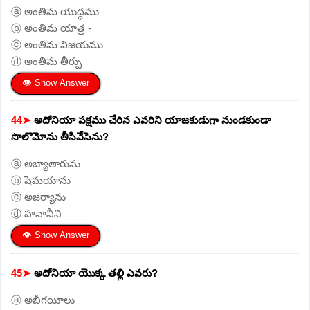
ⓐ అంతిమ యుద్ధము -
ⓑ అంతిమ యాత్ర -
ⓒ అంతిమ విజయము
ⓓ అంతిమ తీర్పు
👁 Show Answer
44➤
అదోనియా పక్షము చేరిన ఎవరిని యాజకుడుగా నుండకుండా
సొలొమోను తీసివేసెను?
ⓐ అబ్యాతారును
ⓑ షెమయాను
ⓒ అజర్యాను
ⓓ హనానీని
👁 Show Answer
45➤
అదోనియా యొక్క తల్లి ఎవరు?
ⓐ అబీగయీలు