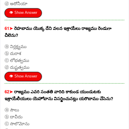
ⓓ అదోనీయా
👁 Show Answer
61➤
రెహబాము యొక్క దేని వలన ఇశ్రాయేలు రాజ్యము రెండుగా
చీలెను?
ⓐ నిర్లక్ష్యము
ⓑ దురాశ
ⓒ లోభత్వము
ⓓ దుష్టత్వము
👁 Show Answer
62➤
రాజ్యము ఎవరి సంతతి వారిది కాకుండ యుండుటకు
ఇశ్రాయేలీయులు యెహోవాను విసర్జించునట్లు యరొబాము చేసెను?
ⓐ సౌలు
ⓑ దావీదు
ⓒ సొలొమోను