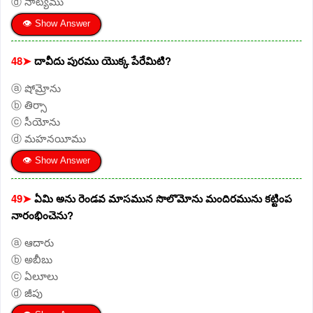
ⓓ నాట్యము
👁 Show Answer
48➤
దావీదు పురము యొక్క పేరేమిటి?
ⓐ షోమ్రోను
ⓑ తిర్సా
ⓒ సీయోను
ⓓ మహనయీము
👁 Show Answer
49➤
ఏమి అను రెండవ మాసమున సొలొమోను మందిరమును కట్టింప
నారంభించెను?
ⓐ ఆదారు
ⓑ అబీబు
ⓒ ఏలూలు
ⓓ జీపు