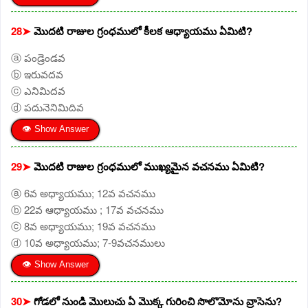
28➤
మొదటి రాజుల గ్రంధములో కీలక ఆధ్యాయము ఏమిటి?
ⓐ పండ్రెండవ
ⓑ ఇరువదవ
ⓒ ఎనిమిదవ
ⓓ పదునెనిమిదివ
👁 Show Answer
29➤
మొదటి రాజుల గ్రంధములో ముఖ్యమైన వచనము ఏమిటి?
ⓐ 6వ అధ్యాయము; 12వ వచనము
ⓑ 22వ ఆధ్యాయము ; 17వ వచనము
ⓒ 8వ అధ్యాయము; 19వ వచనము
ⓓ 10వ అధ్యాయము; 7-9వచనములు
👁 Show Answer
30➤
గోడలో నుండి మొలుచు ఏ మొక్క గురించి సొలొమోను వ్రాసెను?