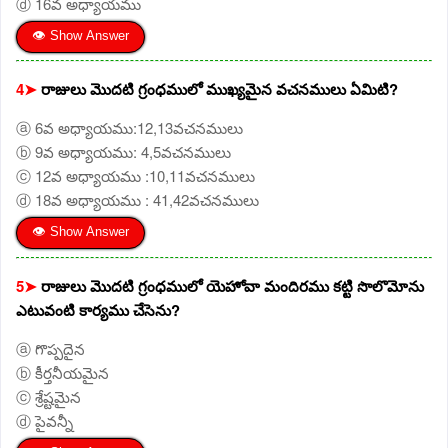
ⓓ 16వ అధ్యాయము
👁 Show Answer
4➤
రాజులు మొదటి గ్రంధములో ముఖ్యమైన వచనములు ఏమిటి?
ⓐ 6వ అధ్యాయము:12,13వచనములు
ⓑ 9వ అధ్యాయము: 4,5వచనములు
ⓒ 12వ అధ్యాయము :10,11వచనములు
ⓓ 18వ అధ్యాయము : 41,42వచనములు
👁 Show Answer
5➤
రాజులు మొదటి గ్రంధములో యెహోవా మందిరము కట్టి సొలొమోను
ఎటువంటి కార్యము చేసెను?
ⓐ గొప్పదైన
ⓑ కీర్తనీయమైన
ⓒ శ్రేష్టమైన
ⓓ పైవన్నీ