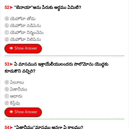
52➤
"బెనాయా"అను పేరుకు అర్ధము ఏమిటి?
ⓐ యెహోవా తోడు
ⓑ యెహోవా నడిపెను
ⓒ యెహోవా నిర్మించెను
ⓓ యెహోవా నిలిపెను
👁 Show Answer
53➤
ఏ మాసమున ఇశ్రాయేలీయులందరు సొలొమోను యొద్దకు
కూడుకొని వచ్చిరి?
ⓐ ఏలూలు
ⓑ ఏతానీము
ⓒ ఆదారు
ⓓ కిస్లేవు
👁 Show Answer
54➤
"ఏతానీము"మాసము అనగా ఏ కాలము?