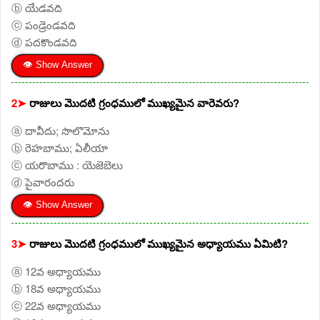
ⓑ యేడవది
ⓒ పండ్రెండవది
ⓓ పదకొండవది
👁 Show Answer
2➤
రాజులు మొదటి గ్రంధములో ముఖ్యమైన వారెవరు?
ⓐ దావీదు; సొలొమోను
ⓑ రెహబాము; ఏలీయా
ⓒ యరొబాము : యెజెబెలు
ⓓ పైవారందరు
👁 Show Answer
3➤
రాజులు మొదటి గ్రంధములో ముఖ్యమైన అధ్యాయము ఏమిటి?
ⓐ 12వ అధ్యాయము
ⓑ 18వ అధ్యాయము
ⓒ 22వ అధ్యాయము