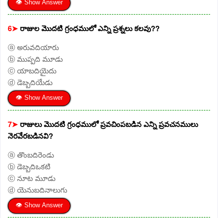
👁 Show Answer
6➤
రాజుల మొదటి గ్రంధములో ఎన్ని ప్రశ్నలు కలవు??
ⓐ అరువదియారు
ⓑ ముప్పది మూడు
ⓒ యాబదియైదు
ⓓ డెబ్బదియేడు
👁 Show Answer
7➤
రాజులు మొదటి గ్రంధములో ప్రవచింపబడిన ఎన్ని ప్రవచనములు
నెరవేరబడినవి?
ⓐ తొంబదిరెండు
ⓑ డెబ్బదిఒకటి
ⓒ నూట మూడు
ⓓ యెనుబదినాలుగు
👁 Show Answer