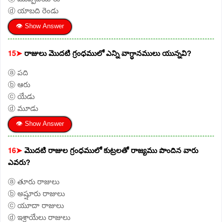
ⓓ యాబది రెండు
👁 Show Answer
15➤
రాజులు మొదటి గ్రంధములో ఎన్ని వాగ్ధానములు యున్నవి?
ⓐ పది
ⓑ ఆరు
ⓒ యేడు
ⓓ మూడు
👁 Show Answer
16➤
మొదటి రాజుల గ్రంధములో కుట్రలతో రాజ్యము పొందిన వారు
ఎవరు?
ⓐ తూరు రాజులు
ⓑ అష్షూరు రాజులు
ⓒ యూదా రాజులు
ⓓ ఇశ్రాయేలు రాజులు