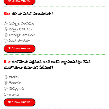
👁 Show Answer
50➤
జీప్ ను ఏమని పిలుచుదురు?
ⓐ పువ్వుల మాసము
ⓑ వెన్నెల మాసము
ⓒ సూర్యుని మాసము
ⓓ వీవన మాసము
👁 Show Answer
51➤
సొలొమోను పక్షమున ఉండి ఆతని ఆజ్ఞాపించినట్లు చేసిన
యెహోయాదా కుమారుని పేరేమిటి?
ⓐ సాదోకు
ⓑ బెనాయా
ⓒ యెష్చేజరు
ⓓ ఆదారు
👁 Show Answer