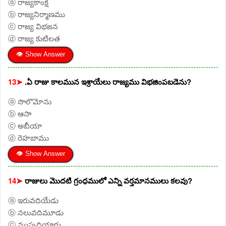
ⓐ రాజ్యకాంక్ష
ⓑ రాజ్యనిర్మాణము
ⓒ రాజ్య విభజన
ⓓ రాజ్య కుటిలత
👁 Show Answer
13➤
.ఏ రాజు కాలమున ఇశ్రాయేలు రాజ్యము విభజింపబడెను?
ⓐ సొలొమోను
ⓑ ఆసా
ⓒ అబీయా
ⓓ రెహబాము
👁 Show Answer
14➤
రాజులు మొదటి గ్రంధములో ఎన్ని వర్తమానములు కలవు?
ⓐ ఇరువదియేడు
ⓑ నలువదిమూడు
ⓒ ముప్పదియారు