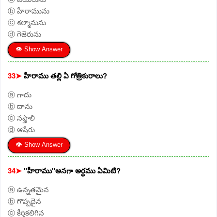
ⓑ హీరామును
ⓒ శల్మానును
ⓓ గెజెరును
👁 Show Answer
33➤
హీరాము తల్లి ఏ గోత్రికురాలు?
ⓐ గాదు
ⓑ దాను
ⓒ నఫ్తాలి
ⓓ ఆషేరు
👁 Show Answer
34➤
"హీరాము"అనగా అర్ధము ఏమిటి?
ⓐ ఉన్నతమైన
ⓑ గొప్పదైన
ⓒ కీర్తికలిగిన