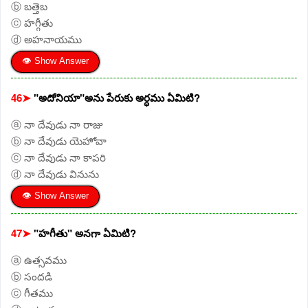
ⓑ బత్తెబ
ⓒ హగ్గీతు
ⓓ అహనాయము
👁 Show Answer
46➤
"అదోనియా"అను పేరుకు అర్ధము ఏమిటి?
ⓐ నా దేవుడు నా రాజు
ⓑ నా దేవుడు యెహోవా
ⓒ నా దేవుడు నా కాపరి
ⓓ నా దేవుడు వినును
👁 Show Answer
47➤
"హగీతు" అనగా ఏమిటి?
ⓐ ఉత్సవము
ⓑ సందడి
ⓒ గీతము