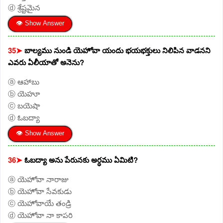
ⓓ శ్రేష్టమైన
👁 Show Answer
35➤
బాల్యము నుండి యెహోవా యందు భయభక్తులు నిలిపిన వాడనని
ఎవరు ఏలీయాతో అనెను?
ⓐ ఆహాబు
ⓑ యెహూ
ⓒ బయెషా
ⓓ ఓబద్యా
👁 Show Answer
36➤
ఓబద్యా అను పేరునకు అర్ధము ఏమిటి?
ⓐ యెహోవా నారాజు
ⓑ యెహోవా సేవకుడు
ⓒ యెహోవాయే తండ్రి
ⓓ యెహోవా నా కాపరి