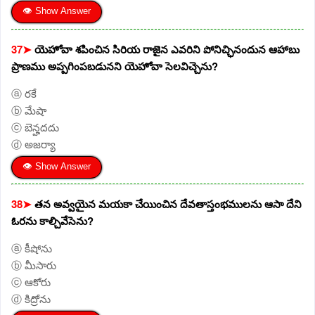
👁 Show Answer
37➤
యెహోవా శపించిన సిరియ రాజైన ఎవరిని పోనిచ్ఛినందున ఆహాబు
ప్రాణము అప్పగింపబడునని యెహోవా సెలవిచ్చెను?
ⓐ రకే
ⓑ మేషా
ⓒ బెన్హదదు
ⓓ అజర్యా
👁 Show Answer
38➤
తన అవ్వయైన మయకా చేయించిన దేవతాస్తంభములను ఆసా దేని
ఓరను కాల్చివేసెను?
ⓐ కీషోను
ⓑ మీసారు
ⓒ ఆకోరు
ⓓ కిద్రోను