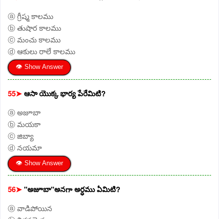
ⓐ గ్రీష్మ కాలము
ⓑ తుషార కాలము
ⓒ మంచు కాలము
ⓓ ఆకులు రాలే కాలము
👁 Show Answer
55➤
ఆసా యొక్క భార్య పేరేమిటి?
ⓐ అజూబా
ⓑ మయకా
ⓒ జిబ్యా
ⓓ నయమా
👁 Show Answer
56➤
"అజూబా"అనగా అర్ధము ఏమిటి?
ⓐ వాడిపోయిన