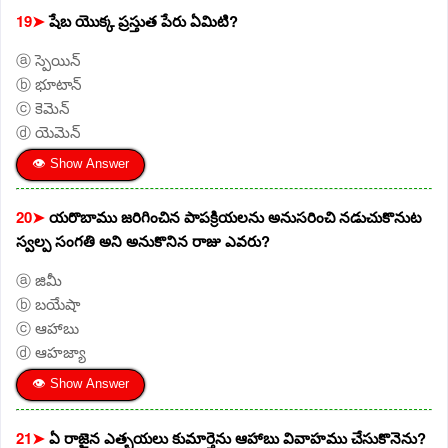
19➤
షేబ యొక్క ప్రస్తుత పేరు ఏమిటి?
ⓐ స్పెయిన్
ⓑ భూటాన్
ⓒ కెమెన్
ⓓ యెమెన్
👁 Show Answer
20➤
యరొబాము జరిగించిన పాపక్రియలను అనుసరించి నడుచుకొనుట
స్వల్ప సంగతి అని అనుకొనిన రాజు ఎవరు?
ⓐ జిమీ
ⓑ బయేషా
ⓒ ఆహాబు
ⓓ ఆహజ్యా
👁 Show Answer
21➤
ఏ రాజైన ఎత్బయలు కుమార్తెను ఆహాబు వివాహము చేసుకొనెను?