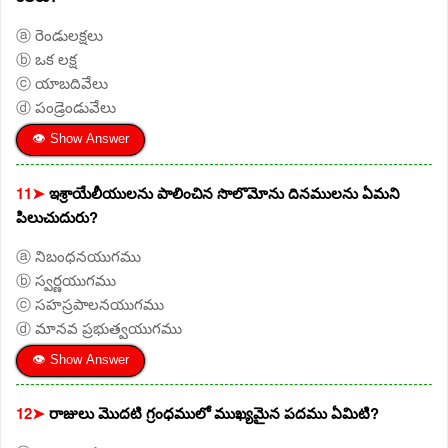
ⓐ రెండులక్షలు
ⓑ ఒక లక్ష
ⓒ యాబదివేలు
ⓓ పండ్రెండువేలు
👁 Show Answer
11➤
ఇశ్రాయేలీయులను పాలించిన సొలొమోను దినములను ఏమని
పిలుచుదురు?
ⓐ నిబంధనయుగము
ⓑ స్వర్ణయుగము
ⓒ సహస్రపాలనయుగము
ⓓ మానవ ప్రభుత్వయుగము
👁 Show Answer
12➤
రాజులు మొదటి గ్రంధములో ముఖ్యమైన పదము ఏమిటి?