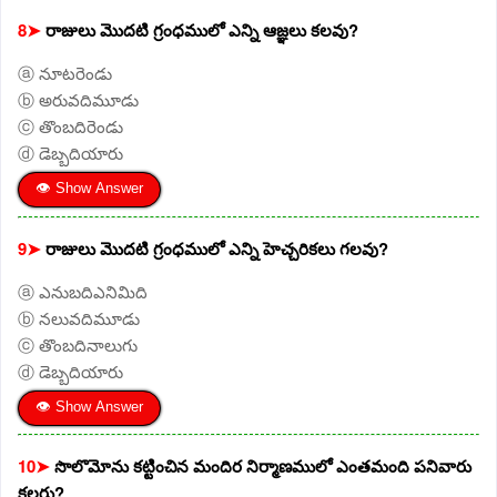
8➤
రాజులు మొదటి గ్రంధములో ఎన్ని ఆజ్ఞలు కలవు?
ⓐ నూటరెండు
ⓑ అరువదిమూడు
ⓒ తొంబదిరెండు
ⓓ డెబ్బదియారు
👁 Show Answer
9➤
రాజులు మొదటి గ్రంధములో ఎన్ని హెచ్చరికలు గలవు?
ⓐ ఎనుబదిఎనిమిది
ⓑ నలువదిమూడు
ⓒ తొంబదినాలుగు
ⓓ డెబ్బదియారు
👁 Show Answer
10➤
సొలొమోను కట్టించిన మందిర నిర్మాణములో ఎంతమంది పనివారు
కలరు?