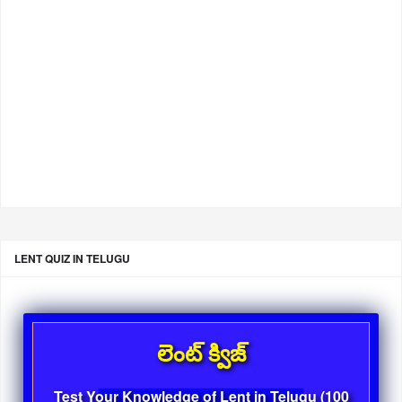
LENT QUIZ IN TELUGU
లెంట్ క్విజ్
Test Your Knowledge of Lent in Telugu (100