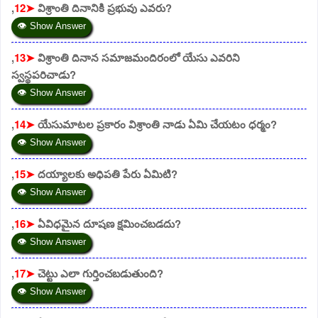
,
12➤
విశ్రాంతి దినానికి ప్రభువు ఎవరు?
👁 Show Answer
,
13➤
విశ్రాంతి దినాన సమాజమందిరంలో యేసు ఎవరిని
స్వస్థపరిచాడు?
👁 Show Answer
,
14➤
యేసుమాటల ప్రకారం విశ్రాంతి నాడు ఏమి చేయటం ధర్మం?
👁 Show Answer
,
15➤
దయ్యాలకు అధిపతి పేరు ఏమిటి?
👁 Show Answer
,
16➤
ఏవిధమైన దూషణ క్షమించబడదు?
👁 Show Answer
,
17➤
చెట్టు ఎలా గుర్తించబడుతుంది?
👁 Show Answer