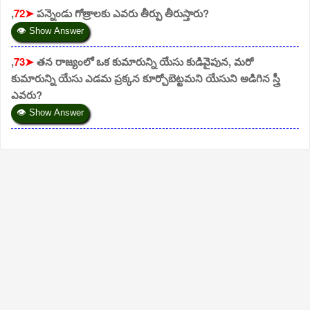
,
72➤
పన్నెండు గోత్రాలకు ఎవరు తీర్పు తీరుస్తారు?
👁 Show Answer
,
73➤
తన రాజ్యంలో ఒక కుమారున్ని యేసు కుడివైపున, మరో
కుమారున్ని యేసు ఎడమ ప్రక్కన కూర్చోబెట్టమని యేసుని అడిగిన స్త్రీ
ఎవరు?
👁 Show Answer