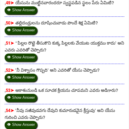
,
49➤
యేసును ముట్టినవారందరూ స్వస్థపడిన స్థలం పేరు ఏమిటి?
👁 Show Answer
,
50➤
తల్లిదండ్రులను దూషించువాడు పొందే శిక్ష ఏమిటి?
👁 Show Answer
,
51➤
“పిల్లల రొట్టె తీసుకొని కుక్క పిల్లలకు వేయుట యుక్తము కాదు' అని
ఎవరు ఎవరితో చెప్పారు?
👁 Show Answer
,
52➤
'నీ విశ్వాసం గొప్పది' అని ఎవరితో యేసు చెప్పాడు?
👁 Show Answer
,
53➤
ఆకాశంనుండి ఒక సూచక క్రియను చూపమని ఎవరు అడిగారు?
👁 Show Answer
,
54➤
'నీవు సజీవుడవగు దేవుని కుమారుడవైన క్రీస్తువు' అని యేసు
గురించి ఎవరు చెప్పారు?
👁 Show Answer