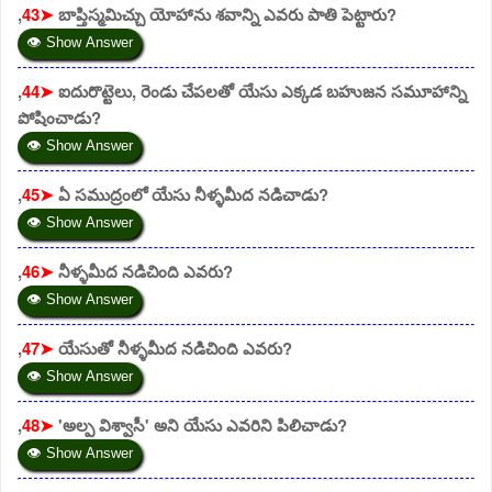
,
43➤
బాప్తిస్మమిచ్చు యోహాను శవాన్ని ఎవరు పాతి పెట్టారు?
👁 Show Answer
,
44➤
ఐదురొట్టెలు, రెండు చేపలతో యేసు ఎక్కడ బహుజన సమూహాన్ని
పోషించాడు?
👁 Show Answer
,
45➤
ఏ సముద్రంలో యేసు నీళ్ళమీద నడిచాడు?
👁 Show Answer
,
46➤
నీళ్ళమీద నడిచింది ఎవరు?
👁 Show Answer
,
47➤
యేసుతో నీళ్ళమీద నడిచింది ఎవరు?
👁 Show Answer
,
48➤
'అల్ప విశ్వాసీ' అని యేసు ఎవరిని పిలిచాడు?
👁 Show Answer