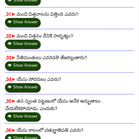
👁 Show Answer
,
31➤
మంచి విత్తనాలను విత్తింది ఎవరు?
👁 Show Answer
,
32➤
మంచి విత్తనం దేనికి సాదృశ్యం?
👁 Show Answer
,
33➤
నీతిమంతులు ఎవరివలె తేజరిల్లుతారు?
👁 Show Answer
,
34➤
యేసు సోదరులు ఎవరు?
👁 Show Answer
,
35➤
తన స్వంత పట్టణంలో యేసు అనేక అద్భుతాలు
చేయలేకపోయాడు. ఎందుకు?
👁 Show Answer
,
36➤
యేసు కాలంలో చతుర్జాతిపతి ఎవరు?
👁 Show Answer