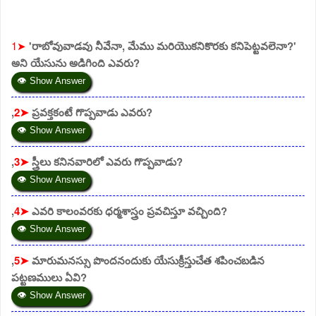
1➤
'రాబోవువాడవు నీవేనా, మేము మరియొకనికొరకు కనిపెట్టవలెనా?'
అని యేసును అడిగింది ఎవరు?
👁 Show Answer
,
2➤
ప్రవక్తకంటే గొప్పవాడు ఎవరు?
👁 Show Answer
,
3➤
స్త్రీలు కనినవారిలో ఎవరు గొప్పవాడు?
👁 Show Answer
,
4➤
ఎవరి కాలంవరకు ధర్మశాస్త్రం ప్రవచిస్తూ వచ్చింది?
👁 Show Answer
,
5➤
మారుమనస్సు పొందనందుకు యేసుక్రీస్తుచేత శపించబడిన
పట్టణములు ఏవి?
👁 Show Answer