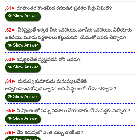
,
61➤
రూపాంతర కొండమీద కనబడిన ప్రవక్తల పేర్లు ఏమిటి?
👁 Show Answer
,
62➤
'నీకిష్టమైతే ఇక్కడ నీకు ఒకటియు, మోషేకు ఒకటియు, ఏలీయాకు
ఒకటియు మూడు పర్ణశాలలు కట్టుదునని' యేసుతో ఎవరు చెప్పారు?
👁 Show Answer
,
63➤
శిష్యులచేత స్వస్థపడని రోగి ఎవరు?
👁 Show Answer
,
64➤
'మనుష్య కుమారుడు మనుష్యులచేతికి
అప్పగింపబడబోవుచున్నాడు' అని ఏ స్థలంలో యేసు చెప్పాడు?
👁 Show Answer
,
65➤
ఏ ప్రాంతంలో పన్ను వసూలు చేయువారు యేసువద్దకు వచ్చారు?
👁 Show Answer
,
66➤
చేప కడుపులో ఎంత డబ్బు దొరికింది?