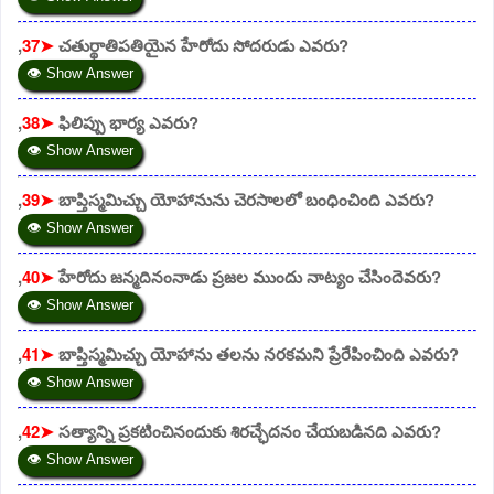
,
37➤
చతుర్థాతిపతియైన హేరోదు సోదరుడు ఎవరు?
👁 Show Answer
,
38➤
ఫిలిప్పు భార్య ఎవరు?
👁 Show Answer
,
39➤
బాప్తిస్మమిచ్చు యోహానును చెరసాలలో బంధించింది ఎవరు?
👁 Show Answer
,
40➤
హేరోదు జన్మదినంనాడు ప్రజల ముందు నాట్యం చేసిందెవరు?
👁 Show Answer
,
41➤
బాప్తిస్మమిచ్చు యోహాను తలను నరకమని ప్రేరేపించింది ఎవరు?
👁 Show Answer
,
42➤
సత్యాన్ని ప్రకటించినందుకు శిరచ్ఛేదనం చేయబడినది ఎవరు?
👁 Show Answer