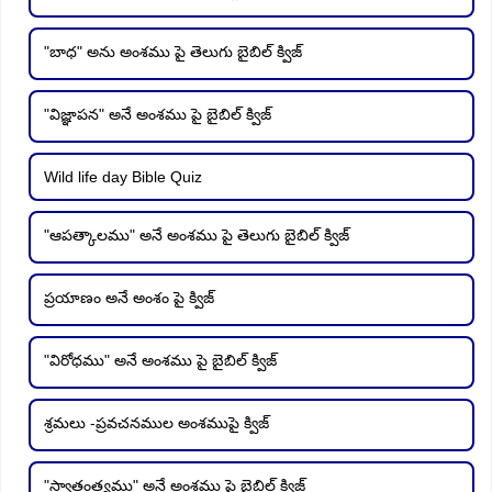
"బాధ" అను అంశము పై తెలుగు బైబిల్ క్విజ్
"విజ్ఞాపన" అనే అంశము పై బైబిల్ క్విజ్
Wild life day Bible Quiz
"ఆపత్కాలము" అనే అంశము పై తెలుగు బైబిల్ క్విజ్
ప్రయాణం అనే అంశం పై క్విజ్
"విరోధము" అనే అంశము పై బైబిల్ క్విజ్
శ్రమలు -ప్రవచనముల అంశముపై క్విజ్
"స్వాతంత్ర్యము" అనే అంశము పై బైబిల్ క్విజ్