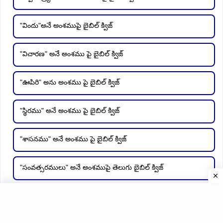
"విందు"అనే అంశముపై బైబిల్ క్విజ్
"విచారణ" అనే అంశము పై బైబిల్ క్విజ్
"ఊపిరి" అను అంశము పై బైబిల్ క్విజ్
"స్థిరము" అనే అంశము పై బైబిల్ క్విజ్
"శాసనము" అనే అంశము పై బైబిల్ క్విజ్
"సంవత్సరములు" అనే అంశముపై తెలుగు బైబిల్ క్విజ్
అరిమతయియ యోసేపు అనే అంశముపై ప్రత్యకమైన బైబిల్ క్విజ్