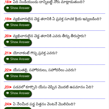
,
18➤
ఏది నిండియుండు దాన్నిబట్టి నోరు మాట్లాడుతుంది?
👁 Show Answer
,
19➤
వ్యభిచారులైన చెడ్డ తరానికి ఏ ప్రవక్త సూచక క్రియ ఇవ్వబడింది?
👁 Show Answer
,
20➤
వ్యభిచారులైన చెడ్డ తరానికి ఎవరు తీర్పు తీరుస్తారు?
👁 Show Answer
,
21➤
యోనాకంటే గొప్ప ప్రవక్త ఎవరు?
👁 Show Answer
,
22➤
యేసుతల్లి, సహోదరులు, సహోదరీలు ఎవరు?
👁 Show Answer
,
23➤
పడవలో కూర్చొని యేసు చెప్పిన మొదటి ఉపమానం ఏది?
👁 Show Answer
,
24➤
ఏ నేలమీద పడ్డ విత్తనం వెంటనే మొలిచింది?