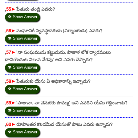
,
55➤
పేతురు తండ్రి ఎవరు?
👁 Show Answer
,
56➤
సంఘానికి వ్యవస్థాపకుడు (నిర్మాణకుడు) ఎవరు?
👁 Show Answer
,
57➤
'నా సంఘమును కట్టుదును. పాతాళ లోక ద్వారములు
దానియెదుట నిలువ నేరవు' అని ఎవరు చెప్పారు?
👁 Show Answer
,
58➤
పేతురుకు యేసు ఏ అధికారాన్ని ఇచ్చాడు?
👁 Show Answer
,
59➤
'సాతానా, నా వెనుకకు పొమ్ము' అని ఎవరిని యేసు గద్దించాడు?
👁 Show Answer
,
60➤
రూపాంతర కొండమీద యేసుతో పాటు ఎవరు ఉన్నారు?
👁 Show Answer