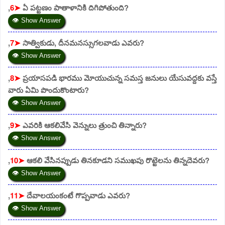
,
6➤
ఏ పట్టణం పాతాళానికి దిగిపోతుంది?
👁 Show Answer
,
7➤
సాత్వికుడు, దీనమనస్సుగలవాడు ఎవరు?
👁 Show Answer
,
8➤
ప్రయాసపడి భారము మోయుచున్న సమస్త జనులు యేసువద్దకు వస్తే
వారు ఏమి పొందుకొంటారు?
👁 Show Answer
,
9➤
ఎవరికి ఆకలివేసి వెన్నులు త్రుంచి తిన్నారు?
👁 Show Answer
,
10➤
ఆకలి వేసినప్పుడు తినకూడని సముఖపు రొట్టెలను తిన్నదెవరు?
👁 Show Answer
,
11➤
దేవాలయంకంటే గొప్పవాడు ఎవరు?
👁 Show Answer