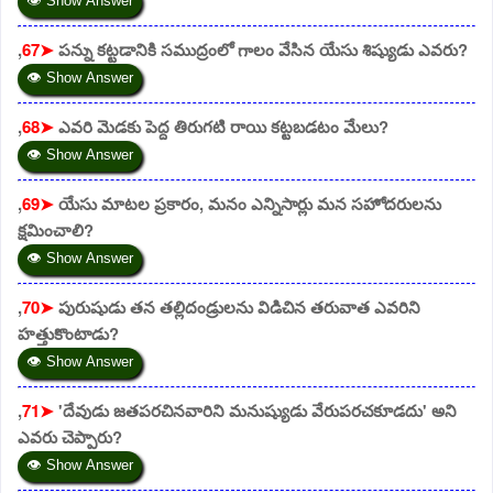
👁 Show Answer
,
67➤
పన్ను కట్టడానికి సముద్రంలో గాలం వేసిన యేసు శిష్యుడు ఎవరు?
👁 Show Answer
,
68➤
ఎవరి మెడకు పెద్ద తిరుగటి రాయి కట్టబడటం మేలు?
👁 Show Answer
,
69➤
యేసు మాటల ప్రకారం, మనం ఎన్నిసార్లు మన సహోదరులను
క్షమించాలి?
👁 Show Answer
,
70➤
పురుషుడు తన తల్లిదండ్రులను విడిచిన తరువాత ఎవరిని
హత్తుకొంటాడు?
👁 Show Answer
,
71➤
'దేవుడు జతపరచినవారిని మనుష్యుడు వేరుపరచకూడదు' అని
ఎవరు చెప్పారు?
👁 Show Answer