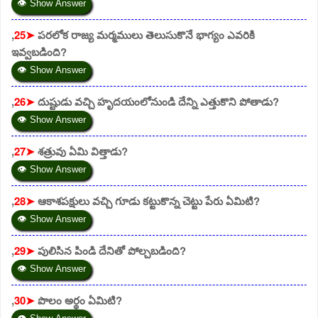
👁 Show Answer
,
25➤
పరలోక రాజ్య మర్మములు తెలుసుకొనే భాగ్యం ఎవరికి
ఇవ్వబడింది?
👁 Show Answer
,
26➤
దుష్టుడు వచ్చి హృదయంలోనుండి దేన్ని ఎత్తుకొని పోతాడు?
👁 Show Answer
,
27➤
శత్రువు ఏమి విత్తాడు?
👁 Show Answer
,
28➤
ఆకాశపక్షులు వచ్చి గూడు కట్టుకొన్న చెట్టు పేరు ఏమిటి?
👁 Show Answer
,
29➤
పులిసిన పిండి దేనితో పోల్చబడింది?
👁 Show Answer
,
30➤
పొలం అర్థం ఏమిటి?