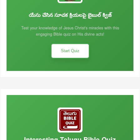
యేసు చేసిన సూచక క్రియలపై బైబుల్ క్విజ్
Test your knowledge of Jesus Christ's miracles with this
engaging Bible quiz on His divine acts!
Start Quiz
Interesting Telugu Bible Quiz