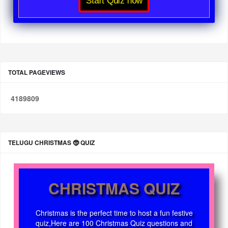
Start Quiz now
TOTAL PAGEVIEWS
4
1
8
9
8
0
9
TELUGU CHRISTMAS 🤶 QUIZ
CHRISTMAS QUIZ
Christmas is the perfect time to host a fun festive
quiz,Here are 100 Christmas Quiz questions and