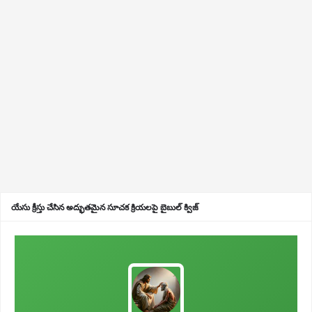
యేసు క్రీస్తు చేసిన అద్భుతమైన సూచక క్రియలపై బైబుల్ క్విజ్