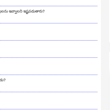
ులను ఇవ్వాలని ఇష్టపడుతారు?
ాడు?