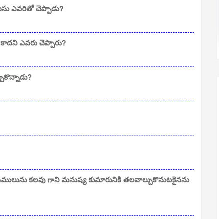
సు ఎవరితో చెప్పాడు?
 కాదని ఎవరు చెప్పారు?
ుకొన్నాడు?
ాసములును కలవు గాని మనుష్య కుమారునికి తలవాల్చుకొనుటకైనను