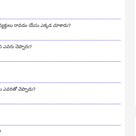
వ్యక్తులు రావడం యేసు ఎక్కడ చూశాడు?
ని ఎవరు చెప్పారు?
 ఎవరితో చెప్పాడు?
?