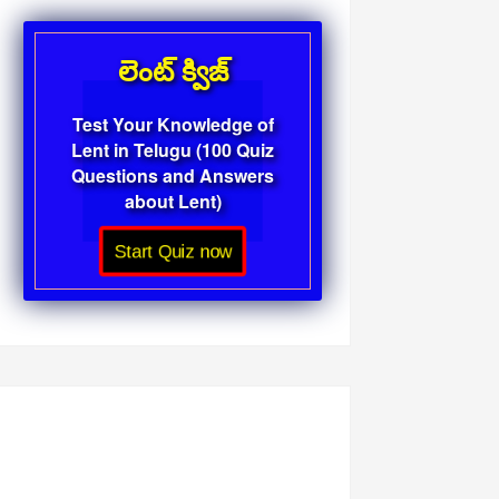
లెంట్ క్విజ్
Test Your Knowledge of
Lent in Telugu (100 Quiz
Questions and Answers
about Lent)
Start Quiz now