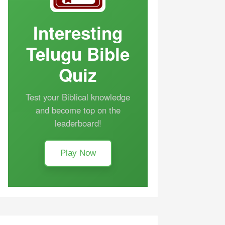
Interesting
Telugu Bible
Quiz
Test your Biblical knowledge
and become top on the
leaderboard!
Play Now