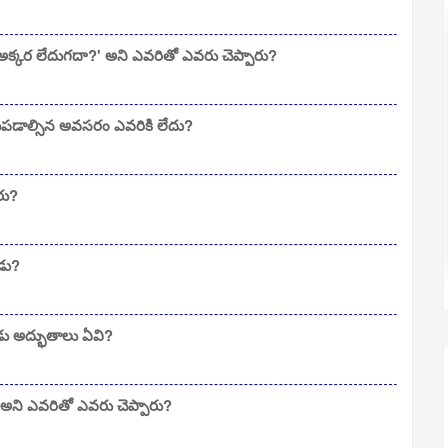
ు అక్కర లేదుగదా?' అని ఎవరితో ఎవరు చెప్పారు?
ఖపడాల్సిన అవసరం ఎవరికి లేదు?
రు?
డు?
డు అద్భుతాలు ఏవి?
ు' అని ఎవరితో ఎవరు చెప్పారు?