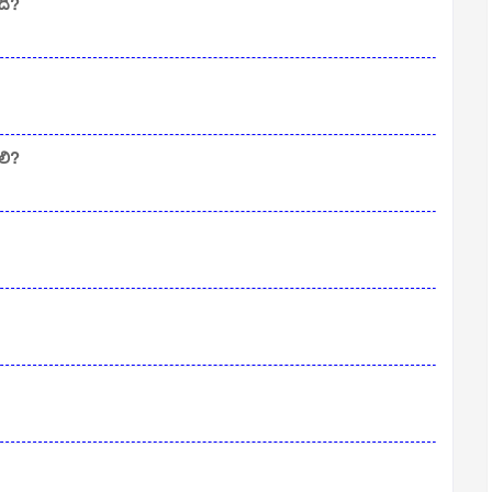
ది?
లి?