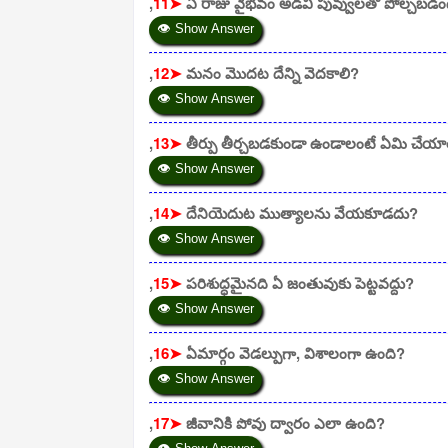
,
11➤
ఏ రాజు వైభవం అడవి పువ్వులతో పోల్చబడిం
👁 Show Answer
,
12➤
మనం మొదట దేన్ని వెదకాలి?
👁 Show Answer
,
13➤
తీర్పు తీర్చబడకుండా ఉండాలంటే ఏమి చేయా
👁 Show Answer
,
14➤
దేనియెదుట ముత్యాలను వేయకూడదు?
👁 Show Answer
,
15➤
పరిశుద్ధమైనది ఏ జంతువుకు పెట్టవద్దు?
👁 Show Answer
,
16➤
ఏమార్గం వెడల్పుగా, విశాలంగా ఉంది?
👁 Show Answer
,
17➤
జీవానికి పోవు ద్వారం ఎలా ఉంది?