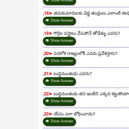
👁 Show Answer
,
18➤
తమకుమారులకు చెడ్డ తండ్రులు ఎలాంటి ఈవ
👁 Show Answer
,
19➤
గొర్రెల వస్త్రాలు వేసుకొనే తోడేళ్ళు ఎవరు?
👁 Show Answer
,
20➤
పరలోక రాజ్యంలోకి ఎవరు ప్రవేశిస్తారు?
👁 Show Answer
,
21➤
బుద్ధిమంతుడు ఎవరు?
👁 Show Answer
,
22➤
బుద్ధిమంతుడు తన ఇంటిని ఎక్కడ కట్టుకొంట
👁 Show Answer
,
23➤
యేసు ఎలా బోధించాడు?
👁 Show Answer