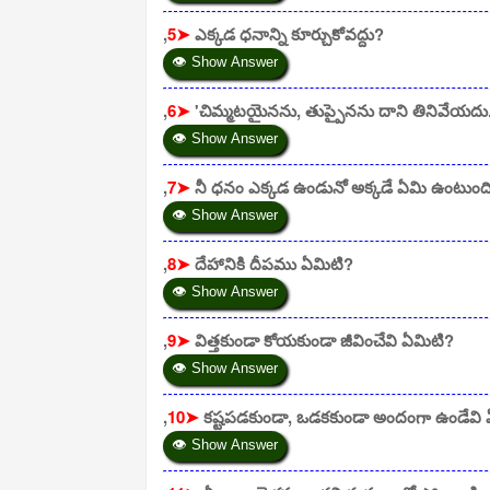
,
5➤
ఎక్కడ ధనాన్ని కూర్చుకోవద్దు?
👁 Show Answer
,
6➤
'చిమ్మటయైనను, తుప్పైనను దాని తినివేయదు. ద
👁 Show Answer
,
7➤
నీ ధనం ఎక్కడ ఉండునో అక్కడే ఏమి ఉంటుంద
👁 Show Answer
,
8➤
దేహానికి దీపము ఏమిటి?
👁 Show Answer
,
9➤
విత్తకుండా కోయకుండా జీవించేవి ఏమిటి?
👁 Show Answer
,
10➤
కష్టపడకుండా, ఒడకకుండా అందంగా ఉండేవి
👁 Show Answer