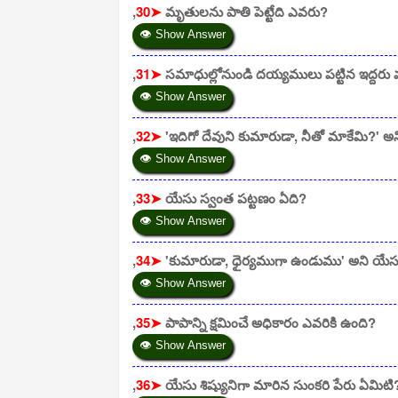
,
30➤
మృతులను పాతి పెట్టేది ఎవరు?
👁 Show Answer
,
31➤
సమాధుల్లోనుండి దయ్యములు పట్టిన ఇద్దరు 
👁 Show Answer
,
32➤
'ఇదిగో దేవుని కుమారుడా, నీతో మాకేమి?' అ
👁 Show Answer
,
33➤
యేసు స్వంత పట్టణం ఏది?
👁 Show Answer
,
34➤
'కుమారుడా, ధైర్యముగా ఉండుము' అని యేసు
👁 Show Answer
,
35➤
పాపాన్ని క్షమించే అధికారం ఎవరికి ఉంది?
👁 Show Answer
,
36➤
యేసు శిష్యునిగా మారిన సుంకరి పేరు ఏమిటి