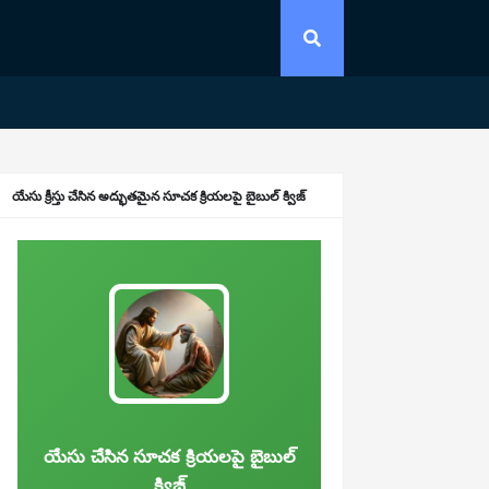
యేసు క్రీస్తు చేసిన అద్భుతమైన సూచక క్రియలపై బైబుల్ క్విజ్
యేసు చేసిన సూచక క్రియలపై బైబుల్
క్విజ్