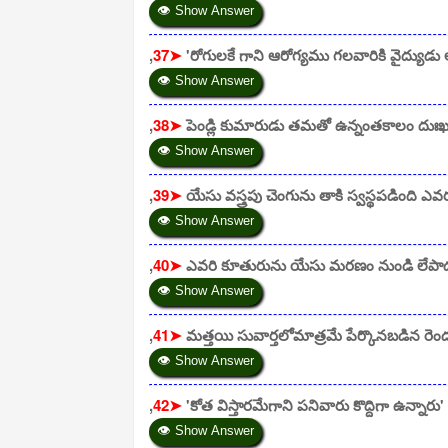
👁 Show Answer
,
37➤
'రోగులకే గాని ఆరోగ్యము గలవారికి వైద్యుడ
👁 Show Answer
,
38➤
పెండ్లి కుమారుడు తమతో ఉన్నంతకాలం దుః
👁 Show Answer
,
39➤
యేసు వస్త్రపు చెంగును తాకి స్వస్థపడింది ఎవ
👁 Show Answer
,
40➤
ఎవరి కూతురును యేసు మరణం నుండి లేపా
👁 Show Answer
,
41➤
మత్తయి సువార్తలోమాత్రమే పేర్కొనబడిన రెం
👁 Show Answer
,
42➤
'కోత విస్తారమేగాని పనివారు కొద్దిగా ఉన్నార
👁 Show Answer