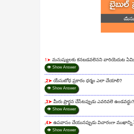
1➤
మనుష్యులకు కనబడవలెనని వారియెదుట ఏమి
👁 Show Answer
,
2➤
యేసుబోధ ప్రకారం ధర్మం ఎలా చేయాలి?
👁 Show Answer
,
3➤
మీరు ప్రార్థన చేసేటప్పుడు ఎవరివలె ఉండవద్దు
👁 Show Answer
,
4➤
ఉపవాసం చేయునప్పుడు విచారంగా ముఖాన్ని పె
👁 Show Answer