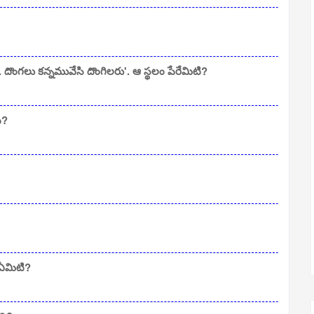
ొంగలు కన్నమువేసి దొంగిలరు'. ఆ స్థలం పేరేమిటి?
ి?
 ఏమిటి?