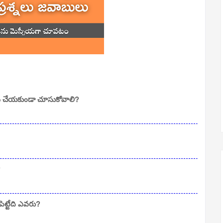
 చేయకుండా చూసుకోవాలి?
?
ట్టేది ఎవరు?