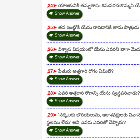
,
24➤
యాజకునికి తన్నుతాను కనుపరచుకొమ్మని యే
👁 Show Answer
,
25➤
తన ఇంట్లోకి యేసు రావడానికి తాను పాత్రుడు
👁 Show Answer
,
26➤
విశ్వాస విషయంలో యేసు ఎవరిని బాగా మెచ్చ
👁 Show Answer
,
27➤
పేతురు అత్తగారి రోగం ఏమిటి?
👁 Show Answer
,
28➤
ఎవరి అత్తగారి రోగాన్ని యేసు స్వస్థపరిచాడు?
👁 Show Answer
,
29➤
'నక్కలకు బొరియలును, ఆకాశపక్షులకు నివ
స్థలము లేదు' అని ఎవరు ఎవరితో చెప్పారు?
👁 Show Answer