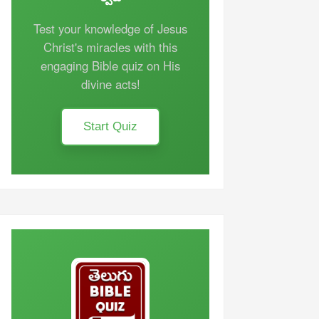
Test your knowledge of Jesus
Christ's miracles with this
engaging Bible quiz on His
divine acts!
Start Quiz