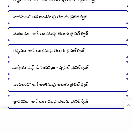
"వారసులు" అనే అంశముపై తెలుగు బైబిల్ క్విజ్
"మరణము" అనే అంశముపై తెలుగు బైబిల్ క్విజ్
"గర్భము" అనే అంశముపై తెలుగు బైబిల్ క్విజ్
యిర్మీయా ఫిస్ట్ డే సందర్బంగా స్పెషల్ బైబిల్ క్విజ్
"పెందలకడ" అనే అంశముపై తెలుగు బైబిల్ క్విజ్
"జ్ఞాపకము" అనే అంశాముపై తెలుగు బైబిల్ క్విజ్
"ఓర్పు" అనే అంశముపై తెలుగు బైబిల్ క్విజ్