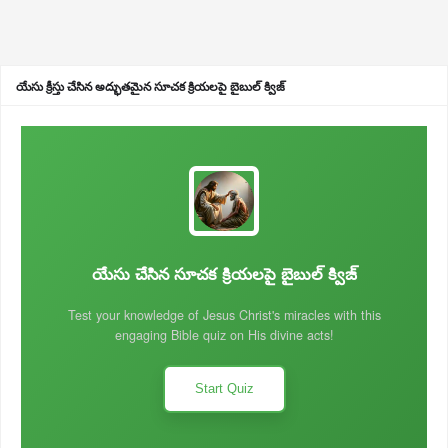
యేసు క్రీస్తు చేసిన అద్భుతమైన సూచక క్రియలపై బైబుల్ క్విజ్
యేసు చేసిన సూచక క్రియలపై బైబుల్ క్విజ్
Test your knowledge of Jesus Christ's miracles with this
engaging Bible quiz on His divine acts!
Start Quiz