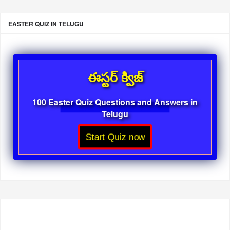
EASTER QUIZ IN TELUGU
ఈస్టర్ క్విజ్
100 Easter Quiz Questions and Answers in
Telugu
Start Quiz now