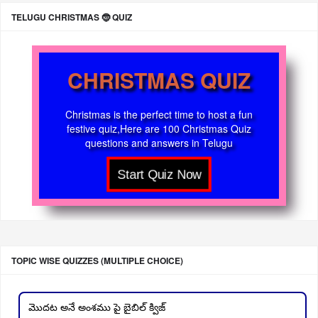
TELUGU CHRISTMAS 🤶 QUIZ
CHRISTMAS QUIZ
Christmas is the perfect time to host a fun
festive quiz,Here are 100 Christmas Quiz
questions and answers in Telugu
TOPIC WISE QUIZZES (MULTIPLE CHOICE)
మొదట అనే అంశము పై బైబిల్ క్విజ్