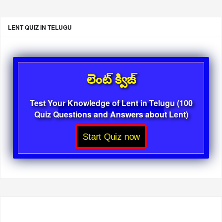
LENT QUIZ IN TELUGU
లెంట్ క్విజ్
Test Your Knowledge of Lent in Telugu (100
Quiz Questions and Answers about Lent)
Start Quiz now