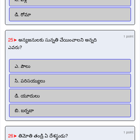
డి. రోమా
1 point
25➤
అన్యజనులకు సున్నతి చేయించాలని అన్నది
ఎవరు?
ఎ. పౌలు
సి. పరిసయ్యులు
డి. యూదులు
బి. బర్నబా
1 point
26➤
తిమోతి తండ్రి ఏ దేశస్థుడు?