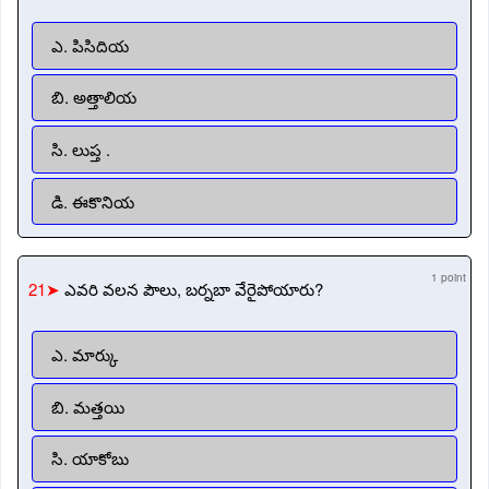
ఎ. పిసిదియ
బి. అత్తాలియ
సి. లుప్త .
డి. ఈకొనియ
1 point
21➤
ఎవరి వలన పౌలు, బర్నబా వేరైపోయారు?
ఎ. మార్కు
బి. మత్తయి
సి. యాకోబు