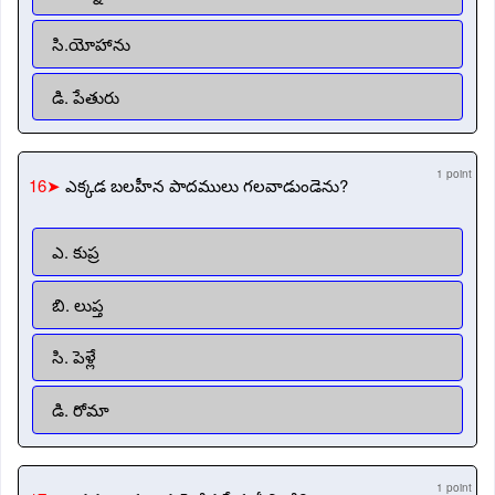
సి.యోహాను
డి. పేతురు
1 point
16➤
ఎక్కడ బలహీన పాదములు గలవాడుండెను?
ఎ. కుప్ర
బి. లుప్త
సి. పెళ్లే
డి. రోమా
1 point