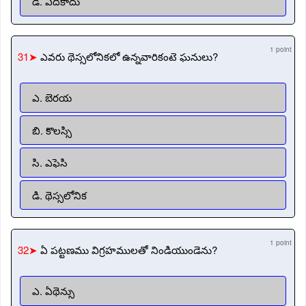
డి. ఏదీకాదు
1 point
31➤
ఎవరు థెస్సలోనికలో ఉన్నవారికంటె ఘనులు?
ఎ. బెరయ
బి. కొలస్సి
సి. ఎఫెసి
డి. థెస్సలోనిక
1 point
32➤
ఏ పట్టణము విగ్రహములతో నిండియుండెను?
ఎ. ఏథెన్సు