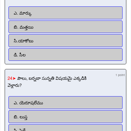
ఎ. మార్కు
బి. మత్తయి
సి.యాకోబు
డి. సీల
1 point
24➤
పౌలు, బర్నబా సున్నతి విషయమై ఎక్కడికి
వెళ్లారు?
ఎ. యెరూషలేము
బి. లుప్త
సి. పెళ్లే