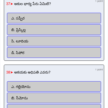
1 point
37➤
అకుల భార్య పేరు ఏమిటి?
ఎ. సప్పీర
బి. ప్రిస్కిల్ల
సి. లూదియ
డి. సిపోర
1 point
38➤
అకయకు అధిపతి ఎవరు?
ఎ. గల్లియోను
బి. సీమోను