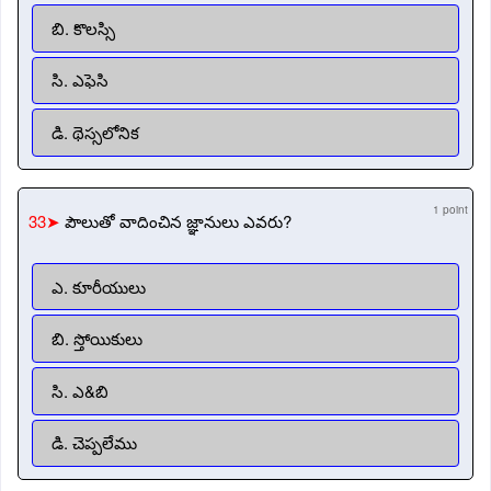
బి. కొలస్సి
సి. ఎఫెసి
డి. థెస్సలోనిక
1 point
33➤
పౌలుతో వాదించిన జ్ఞానులు ఎవరు?
ఎ. కూరీయులు
బి. స్తోయికులు
సి. ఎ&బి
డి. చెప్పలేము