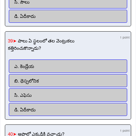
సి. సౌలు
డి. ఏదీకాదు
1 point
39➤
పాలు ఏ స్థలంలో తల వెంట్రుకలు
కత్తిరించుకొన్నాడు?
ఎ. కెండ్రేయ
బి. థెస్సలోనిక
సి. ఎఫెసు
డి. ఏదీకాదు
1 point
40➤
అపొల్లో ఎక్కడికి వచ్చాడు?