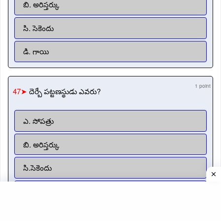
బి. అరిస్తర్కు
సి. సెకెందు
డి. గాయి
1 point
47➤
దెర్బే పట్టణస్థుడు ఎవరు?
ఎ. సోపత్రు
బి. అరిస్తర్కు
సి.సెకెందు
డి. గాయి