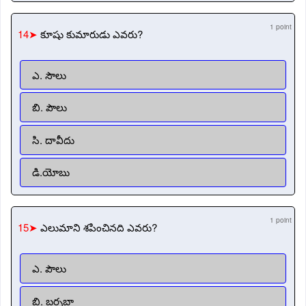
1 point
14➤
కూషు కుమారుడు ఎవరు?
ఎ. సౌలు
బి. పౌలు
సి. దావీదు
డి.యోబు
1 point
15➤
ఎలుమాని శపించినది ఎవరు?
ఎ. పౌలు
బి. బర్నబా