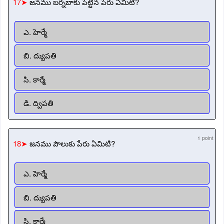
17➤
జనము బర్నబాకు పెట్టిన పేరు ఏమిటి?
ఎ. హెర్మే
బి. ద్యుపతి
సి. కార్మే
డి. ద్విపతి
1 point
18➤
జనము పౌలుకు పేరు ఏమిటి?
ఎ. హెర్మే
బి. ద్యుపతి
సి. కార్మే