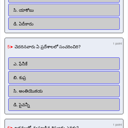
సి. యాకోబు
డి. ఏదీకాదు
1 point
5➤
చెదరినవారు ఏ ప్రదేశాలలో సంచరించిరి?
ఎ. ఫేనీకే
బి. కుప్ర
సి. అంతియొకయ
డి. పైవన్నీ
1 point
6➤
ఖడ్గముతో చంపబడిన శిష్యుడు ఎవరు?