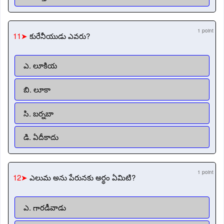
1 point
11➤
కురేనీయుడు ఎవరు?
ఎ. లూకియ
బి. లూకా
సి. బర్నబా
డి. ఏదీకాదు
1 point
12➤
ఎలుమ అను పేరునకు అర్థం ఏమిటి?
ఎ. గారడీవాడు