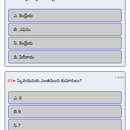
ఎ. కెండ్రేయ
బి. ఎఫెసు
సి. కెండ్రేయ
డి. ఏదీకాదు
1 point
41➤
స్కెవయనుకు ఎంతమంది కుమారులు?
ఎ. 8
బి.9
సి.7