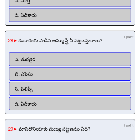
సి. మార్త
డి. ఏదీకాదు
1 point
28➤
ఊదారంగు పొడిని అమ్ము స్త్రీ ఏ పట్టణస్తురాలు?
ఎ. తురతైర
బి. ఎఫెసు
సి. ఫిలిప్పీ
డి. ఏదీకాదు
1 point
29➤
మాసిదోనియాకు ముఖ్య పట్టణము ఏది?