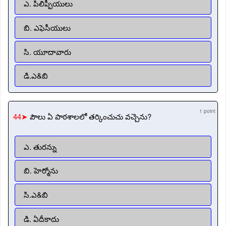
ఎ. పిలిప్పీయులు
బి. ఎఫెసీయులు
సి. యూదావారు
డి.ఎ&బి
1 point
44➤
పౌలు ఏ పాఠశాలలో తర్కించుచు వచ్చెను?
ఎ. తురన్ను
బి. హెర్మోను
సి.ఎ&బి
డి. ఏదీకాదు