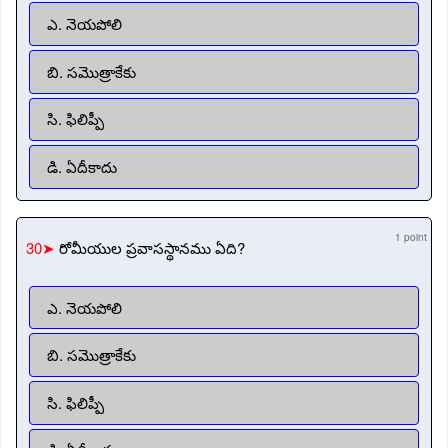
ఎ. నెయపోలి
బి. సమొత్రాకేకు
సి. ఫిలిప్పీ
డి. ఏదీకాదు
1 point
30➤
రోమీయుల ప్రవాసస్థానము ఏది?
ఎ. నెయపోలి
బి. సమొత్రాకేకు
సి. ఫిలిప్పీ