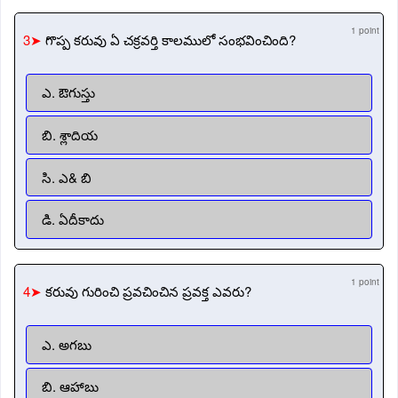
1 point
3➤
గొప్ప కరువు ఏ చక్రవర్తి కాలములో సంభవించింది?
ఎ. ఔగుస్తు
బి. శ్లాదియ
సి. ఎ& బి
డి. ఏదీకాదు
1 point
4➤
కరువు గురించి ప్రవచించిన ప్రవక్త ఎవరు?
ఎ. అగబు
బి. ఆహాబు