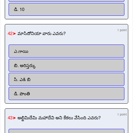
డి. 10
1 point
42➤
మాసిదోనియా వారు ఎవరు?
ఎ.గాయి
బి. అరిస్తర్కు
సి. ఎ& బి
డి. పొంతి
1 point
43➤
అల్టిమిదేమి మహాదేవి అని కేకలు వేసింది ఎవరు?