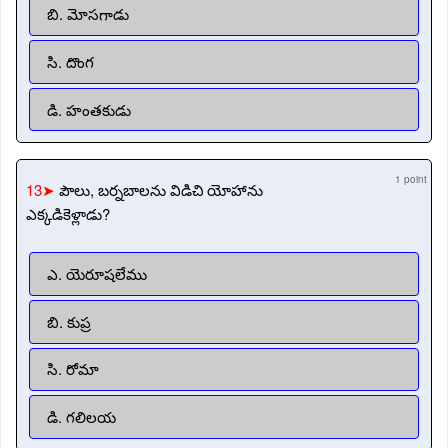
బి. మోసగాడు
సి. దొంగ
డి. హంతకుడు
1 point
13➤
పౌలు, బర్నబాలను విడిచి యోహాను
ఎక్కడికెళ్లాడు?
ఎ. యెరూషలేము
బి. కుప్ర
సి. రోమా
డి. గలిలయ