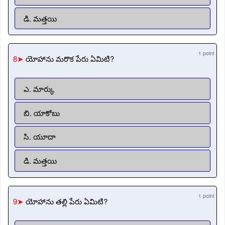
డి. మత్తయి
1 point
8➤
యోహాను మరొక పేరు ఏమిటి?
ఎ. మార్కు
బి. యాకోబు
సి. యూదా
డి. మత్తయి
1 point
9➤
యోహాను తల్లి పేరు ఏమిటి?