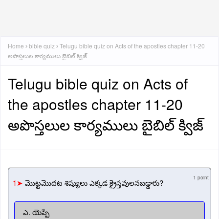
Home
bible quiz
Telugu bible quiz on Acts of the apostles chapter 11-20
అపొస్తలుల కార్యములు బైబిల్ క్విజ్
Telugu bible quiz on Acts of
the apostles chapter 11-20
అపొస్తలుల కార్యములు బైబిల్ క్విజ్
1 point
1➤
మొట్టమొదట శిష్యులు ఎక్కడ క్రైస్తవులనబడ్డారు?
ఎ. యెప్పే