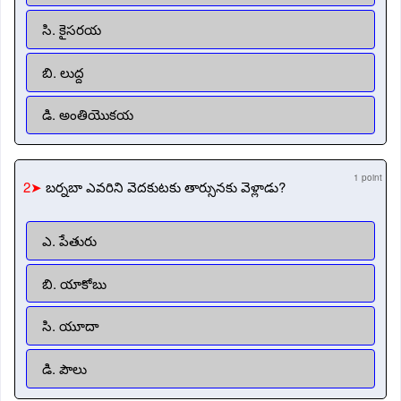
సి. కైసరయ
బి. లుద్ద
డి. అంతియొకయ
1 point
2➤
బర్నబా ఎవరిని వెదకుటకు తార్సునకు వెళ్లాడు?
ఎ. పేతురు
బి. యాకోబు
సి. యూదా
డి. పౌలు