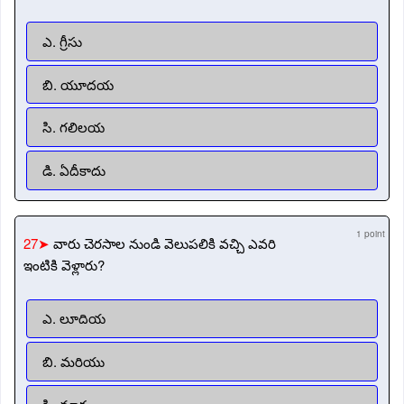
ఎ. గ్రీసు
బి. యూదయ
సి. గలిలయ
డి. ఏదీకాదు
1 point
27➤
వారు చెరసాల నుండి వెలుపలికి వచ్చి ఎవరి
ఇంటికి వెళ్లారు?
ఎ. లూదియ
బి. మరియు