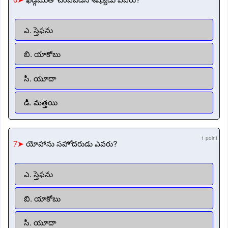
ఎ. స్తెఫను
బి. యాకోబు
సి. యూదా
డి. మత్తయి
1 point
7➤
యోహాను సహోదరుడు ఎవరు?
ఎ. స్తెఫను
బి. యాకోబు
సి. యూదా