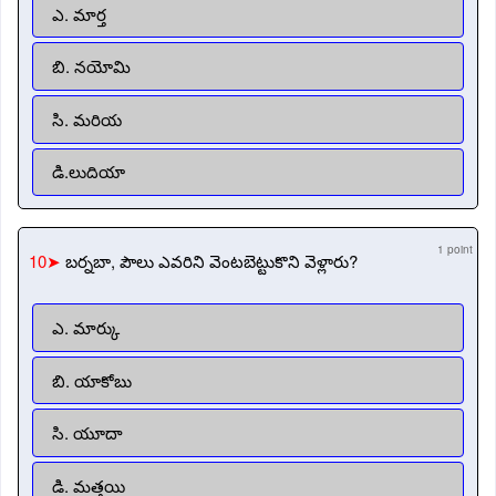
ఎ. మార్త
బి. నయోమి
సి. మరియ
డి.లుదియా
1 point
10➤
బర్నబా, పౌలు ఎవరిని వెంటబెట్టుకొని వెళ్లారు?
ఎ. మార్కు
బి. యాకోబు
సి. యూదా
డి. మత్తయి