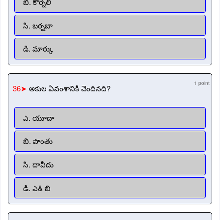
బి. కొర్నేలి
సి. బర్నబా
డి. మార్కు
1 point
36➤
అకుల ఏవంశానికి చెందినది?
ఎ. యూదా
బి. పొంతు
సి. దావీదు
డి. ఎ& బి