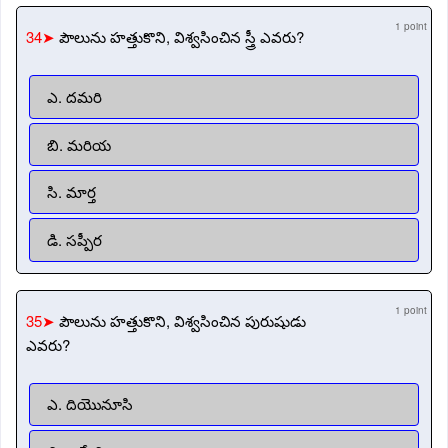
1 point
34➤
పౌలును హత్తుకొని, విశ్వసించిన స్త్రీ ఎవరు?
ఎ. దమరి
బి. మరియ
సి. మార్త
డి. సప్పీర
1 point
35➤
పౌలును హత్తుకొని, విశ్వసించిన పురుషుడు
ఎవరు?
ఎ. దియొనూసి