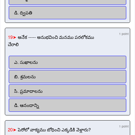
డి. ద్విపతి
1 point
19➤
అనేక ----- అనుభవించి మనము పరలోకము
చేరాలి
ఎ. సుఖాలను
బి. శ్రమలను
సి. ప్రమాదాలను
డి. ఆనందాన్ని
1 point
20➤
పెరోలో వాక్యము బోధించి ఎక్కడికి వెళ్లారు?