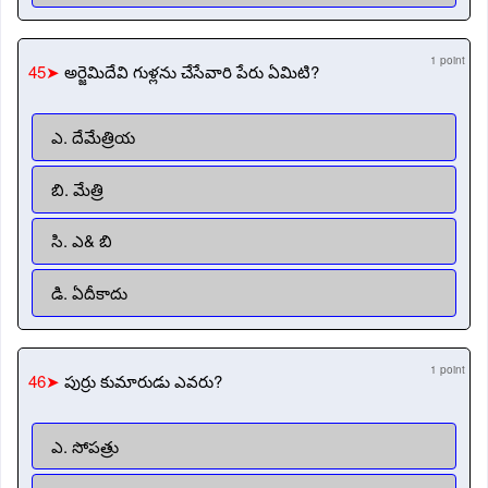
1 point
45➤
అర్జెమిదేవి గుళ్లను చేసేవారి పేరు ఏమిటి?
ఎ. దేమేత్రియ
బి. మేత్రి
సి. ఎ& బి
డి. ఏదీకాదు
1 point
46➤
పుర్రు కుమారుడు ఎవరు?
ఎ. సోపత్రు