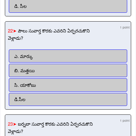
డి. సీల
1 point
22➤
పౌలు సువార్త కొరకు ఎవరిని ఏర్పరచుకొని
వెళ్లాడు?
ఎ. మార్కు
బి. మత్తయి
సి. యాకోబు
డి.సీల
1 point
23➤
బర్నబా సువార్త కొరకు ఎవరిని ఏర్పరచుకొని
వెళ్లాడు?